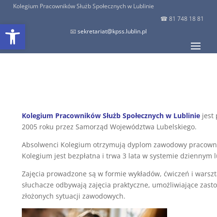
Kolegium Pracowników Służb Społecznych w Lublinie
☎
81 748 18 81
Open toolbar
📧
sekretariat@kpss.lublin.pl
Kolegium Pracowników Służb Społecznych w Lublinie
jest
2005 roku przez Samorząd Województwa Lubelskiego.
Absolwenci Kolegium otrzymują dyplom zawodowy pracowni
Kolegium jest bezpłatna i trwa 3 lata w systemie dziennym 
Zajęcia prowadzone są w formie wykładów, ćwiczeń i warszt
słuchacze odbywają zajęcia praktyczne, umożliwiające zast
złożonych sytuacji zawodowych.