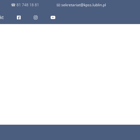
☎
81 748 18 81
📧
sekretariat@kpss.lublin.pl
kt