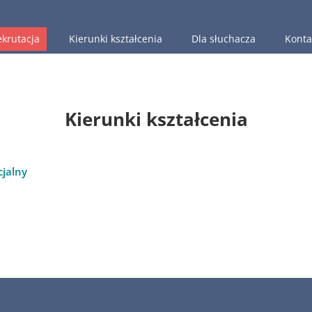
ekrutacja
Kierunki kształcenia
Dla słuchacza
Konta
Kierunki kształcenia
cjalny