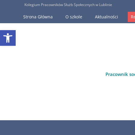
Kolegium Pracowników Służb Społecznych w Lublinie
Strona Główna
O szkole
Aktualności
R
Open toolbar
Pracownik so